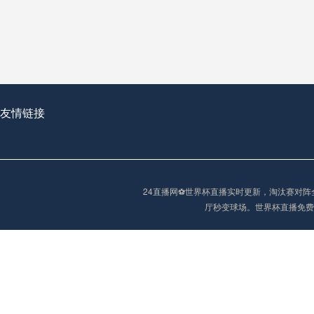
从穹顶之下到巅峰之上：
走过了全球数百座体育
从伦敦的温布利到北京
基于动态穹顶系统的赛前激活期自适应调控方案——以温哥华BC Place为案例
友情链接
“单场决胜制：世
单场决胜制：世预赛附
24直播网⚽️世界杯直播实时更新，淘汰赛
三十年的老观察者，我
厅秒变球场。世界杯直播免费
多令人扼腕叹息的遗憾
“单场决胜制：世预赛附加赛的公平性反思”
2026美加墨世