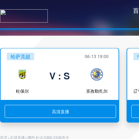
首
哈萨克超
06-13 19:00
V : S
杜保尔
克孜勒扎尔
高清直播
>
>
首页
足球直播
挪丙 松达尔B队VS德杰夫