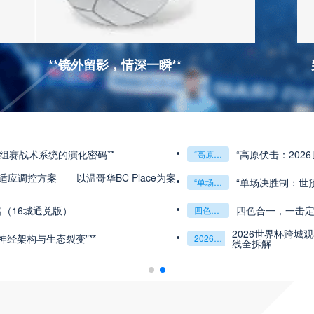
**镜外留影，情深一瞬**
小组赛战术系统的演化密码**
“高原伏击：202
“高原伏击：2026世预赛非洲主场绞杀战”
应调控方案——以温哥华BC Place为案
“单场决胜制：世
“单场决胜制：世预赛附加赛的公平性反思”
略（16城通兑版）
四色合一，一击定
四色合一
一击定乾坤：2026世界杯决赛用球设计解读
2026世界杯跨城
的神经架构与生态裂变”**
2026世界杯跨城观赛解决方案：球迷行李“门到门”极速转运
单场票专属动线全拆解
线全拆解