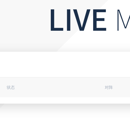
状态
对阵