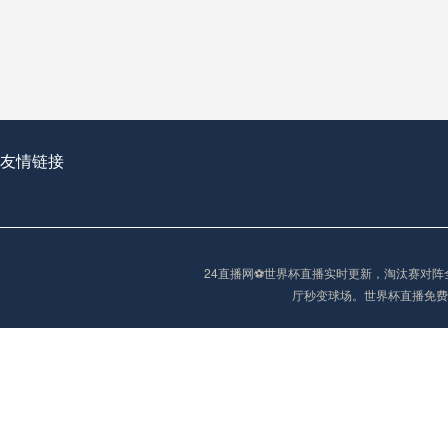
从穹顶之下到巅峰之上：
走过了全球数百座体育
从伦敦的温布利到北京
基于动态穹顶系统的赛前激活期自适应调控方案——以温哥华BC Place为案例
友情链接
“单场决胜制：世
单场决胜制：世预赛附
24直播网⚽️世界杯直播实时更新，淘汰赛
三十年的老观察者，我
厅秒变球场。世界杯直播免费
多令人扼腕叹息的遗憾
“单场决胜制：世预赛附加赛的公平性反思”
2026美加墨世