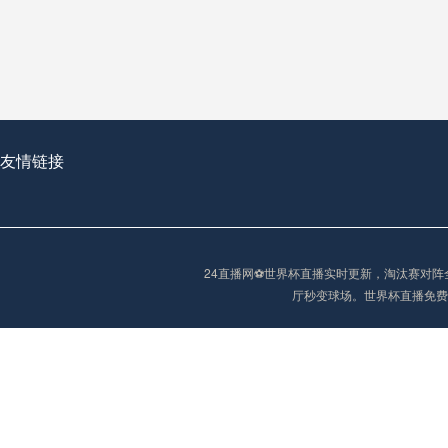
从穹顶之下到巅峰之上：
走过了全球数百座体育
从伦敦的温布利到北京
基于动态穹顶系统的赛前激活期自适应调控方案——以温哥华BC Place为案例
友情链接
“单场决胜制：世
单场决胜制：世预赛附
24直播网⚽️世界杯直播实时更新，淘汰赛
三十年的老观察者，我
厅秒变球场。世界杯直播免费
多令人扼腕叹息的遗憾
“单场决胜制：世预赛附加赛的公平性反思”
2026美加墨世