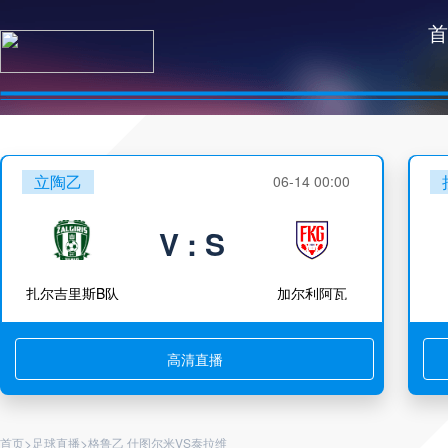
首
立陶乙
06-14 00:00
V : S
扎尔吉里斯B队
加尔利阿瓦
高清直播
>
>
首页
足球直播
格鲁乙 什图尔米VS泰拉维