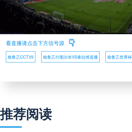
看直播请点击下方信号源
格鲁乙CCTV5
格鲁乙什图尔米VS泰拉维直播
格鲁乙世界杯
推荐阅读